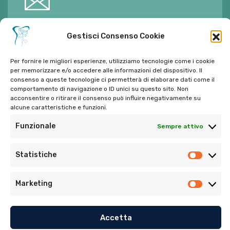
E-mail:
ambulatorioalimontisantaniello@gmail.com
Gestisci Consenso Cookie
Per fornire le migliori esperienze, utilizziamo tecnologie come i cookie
per memorizzare e/o accedere alle informazioni del dispositivo. Il
consenso a queste tecnologie ci permetterà di elaborare dati come il
Tel:
06 272342
comportamento di navigazione o ID unici su questo sito. Non
acconsentire o ritirare il consenso può influire negativamente su
Tel:
393 9810086
alcune caratteristiche e funzioni.
Funzionale
Sempre attivo
Statistiche
Marketing
© Copyright 2022. Tutti i diritti riservati di Ambulatorio
Dentistico Santaniello Alimonti
Accetta