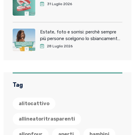
31 Luglio 2026
Estate, foto e sorrisi: perchè sempre
più persone scelgono lo sbiancamento
dentale prima delle vacanze
28 Luglio 2026
Tag
alitocattivo
allineatoritrasparenti
allonfour
aperti
bambini