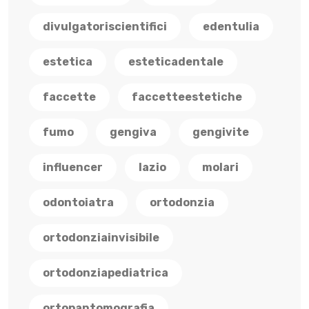
divulgatoriscientifici
edentulia
estetica
esteticadentale
faccette
faccetteestetiche
fumo
gengiva
gengivite
influencer
lazio
molari
odontoiatra
ortodonzia
ortodonziainvisibile
ortodonziapediatrica
ortopantomografia