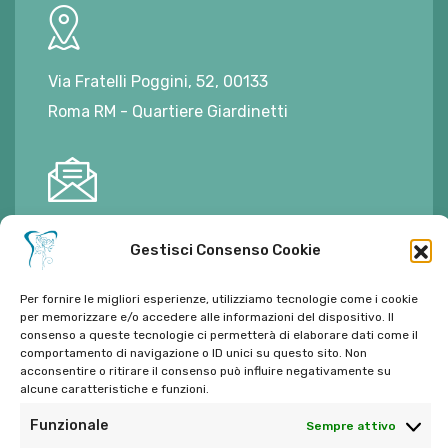
Via Fratelli Poggini, 52, 00133
Roma RM - Quartiere Giardinetti
E-mail:
ambulatorioalimontisantaniello@gmail.com
Gestisci Consenso Cookie
Per fornire le migliori esperienze, utilizziamo tecnologie come i cookie
per memorizzare e/o accedere alle informazioni del dispositivo. Il
consenso a queste tecnologie ci permetterà di elaborare dati come il
comportamento di navigazione o ID unici su questo sito. Non
Tel:
06 272342
acconsentire o ritirare il consenso può influire negativamente su
Tel:
393 9810086
alcune caratteristiche e funzioni.
Funzionale
Sempre attivo