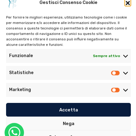
Gestisci Consenso Cookie
Per fornire le migliori esperienze, utilizziamo tecnologie come i cookie
per memorizzare e/o accedere alle informazioni del dispositivo. Il
consenso a queste tecnologie ci permetterà di elaborare dati come il
Tel:
06 272342
comportamento di navigazione o ID unici su questo sito. Non
acconsentire o ritirare il consenso può influire negativamente su
Tel:
393 9810086
alcune caratteristiche e funzioni.
Funzionale
Sempre attivo
Statistiche
Marketing
© Copyright 2022. Tutti i diritti riservati di Ambulatorio
Dentistico Santaniello Alimonti
Accetta
Privacy Policy
–
Cookie Policy (UE)
Nega
Sito realizzato da
MG Group Italia