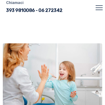
Chiamaci
393 9810086
-
06 272342